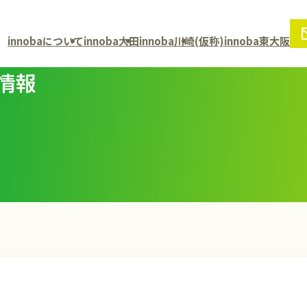
innobaについて
innoba大田
innoba川崎
(仮称)innoba東大阪
情報